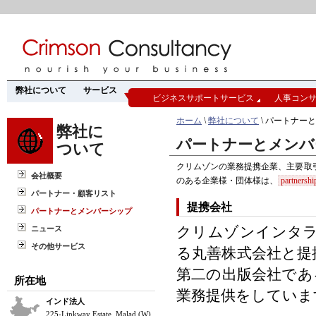
弊社について
サービス
ビジネスサポートサービス
人事コン
ホーム
\
弊社について
\ パートナー
弊社に
パートナーとメンバ
ついて
クリムゾンの業務提携企業、主要取
会社概要
のある企業様・団体様は、
partnersh
パートナー・顧客リスト
提携会社
パートナーとメンバーシップ
クリムゾンインタ
ニュース
その他サービス
る丸善株式会社と提
第二の出版会社であ
所在地
業務提供をしていま
インド法人
225-Linkway Estate, Malad (W)