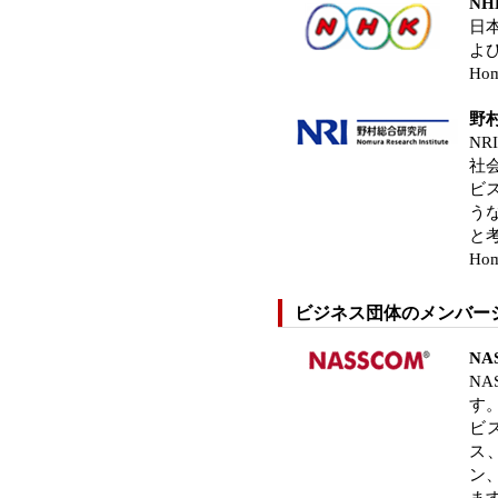
N
日
よ
Hom
野
N
社
ビ
う
と
Hom
ビジネス団体のメンバー
NA
N
す
ビ
ス
ン