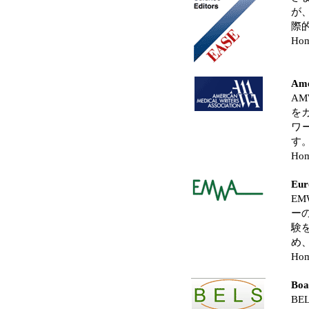
が
際
Hom
Ame
A
を
ワ
す
Hom
Eur
E
ー
験
め
Hom
Boa
B