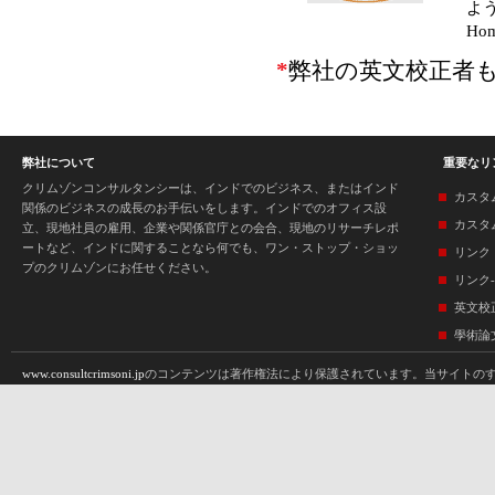
よ
Hom
*
弊社の英文校正者
弊社について
重要なリ
クリムゾンコンサルタンシーは、インドでのビジネス、またはインド
カスタ
関係のビジネスの成長のお手伝いをします。インドでのオフィス設
カスタ
立、現地社員の雇用、企業や関係官庁との会合、現地のリサーチレポ
ートなど、インドに関することなら何でも、ワン・ストップ・ショッ
リンク
プのクリムゾンにお任せください。
リンク-
英文校
學術論
www.consultcrimsoni.jp
のコンテンツは著作権法により保護されています。当サイトのす
機械、印刷、コピー等）への複製、保存、翻訳はクリムゾンインタラクティブプライ