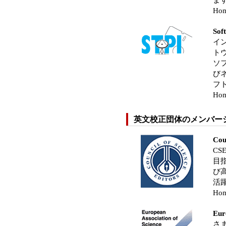
ま
Hom
Sof
イ
ト
ソ
び
フ
Hom
英文校正団体のメンバー
Cou
C
目
び
活
Hom
Eur
さ