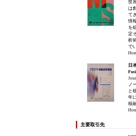
世
は
て
情
を
定
析
で
Hom
日本
Fus
Jour
ノ
と
年
核
Hom
主要取引先