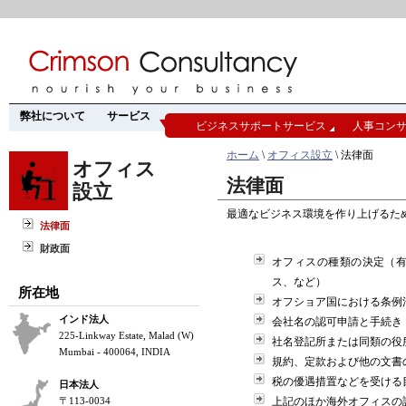
弊社について
サービス
ビジネスサポートサービス
人事コン
ホーム
\
オフィス設立
\ 法律面
オフィス
法律面
設立
最適なビジネス環境を作り上げるた
法律面
財政面
オフィスの種類の決定（
ス、など）
所在地
オフショア国における条例
インド法人
会社名の認可申請と手続き
225-Linkway Estate, Malad (W)
社名登記所または同類の役
Mumbai - 400064, INDIA
規約、定款および他の文書
税の優遇措置などを受ける
日本法人
〒113-0034
上記のほか海外オフィスの