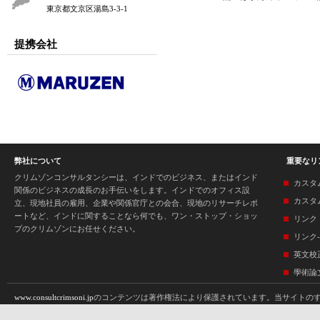
東京都文京区湯島3-3-1
提携会社
弊社について
重要なリ
クリムゾンコンサルタンシーは、インドでのビジネス、またはインド
カスタ
関係のビジネスの成長のお手伝いをします。インドでのオフィス設
カスタ
立、現地社員の雇用、企業や関係官庁との会合、現地のリサーチレポ
ートなど、インドに関することなら何でも、ワン・ストップ・ショッ
リンク
プのクリムゾンにお任せください。
リンク-
英文校
學術論
www.consultcrimsoni.jp
のコンテンツは著作権法により保護されています。当サイトのす
機械、印刷、コピー等）への複製、保存、翻訳はクリムゾンインタラクティブプライ