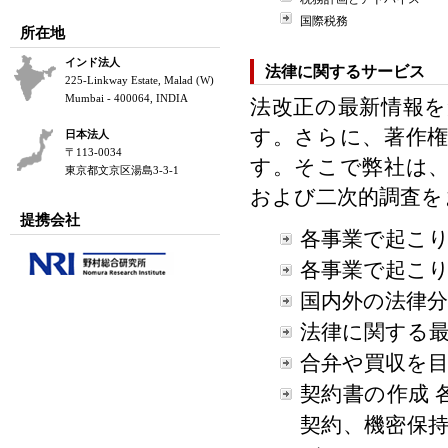
国際税務
所在地
インド法人
法律に関するサービス
225-Linkway Estate, Malad (W)
Mumbai - 400064, INDIA
法改正の最新情報
す。さらに、著作
日本法人
〒113-0034
す。そこで弊社は
東京都文京区湯島3-3-1
および二次的調査を
提携会社
各事業で起こ
各事業で起こ
国内外の法律
法律に関する
合弁や買収を
契約書の作成
契約、機密保持契約、