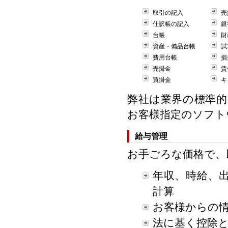
取引の記入
売
仕訳帳の記入
銀
台帳
財
資産・備品台帳
試
費用台帳
損
売掛金
賃
買掛金
キ
弊社は業界の標準
お客様指定のソフト
給与管理
お手ごろな価格で、
年収、時給、
計算
お客様からの
法に基く控除と