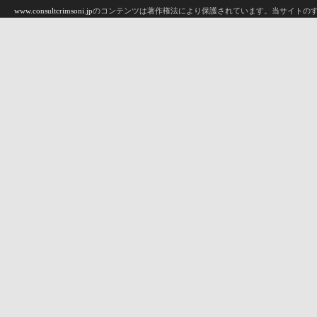
www.consultcrimsoni.jp
のコンテンツは著作権法により保護されています。当サイトのす
機械、印刷、コピー等）への複製、保存、翻訳はクリムゾンインタラクティブプライ