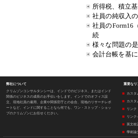
所得税、積立
社員の純収入
社員のForm1
続
様々な問題の
会計台帳を基に
弊社について
重要なリ
クリムゾンコンサルタンシーは、インドでのビジネス、またはインド
カスタ
関係のビジネスの成長のお手伝いをします。インドでのオフィス設
カスタ
立、現地社員の雇用、企業や関係官庁との会合、現地のリサーチレポ
ートなど、インドに関することなら何でも、ワン・ストップ・ショッ
リンク
プのクリムゾンにお任せください。
リンク-
英文校
學術論