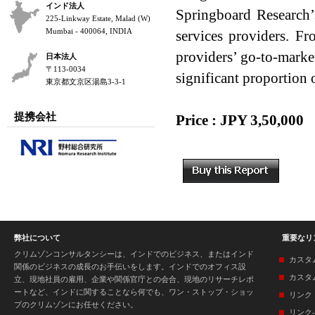
インド法人
Springboard Research’
225-Linkway Estate, Malad (W)
Mumbai - 400064, INDIA
services providers. F
providers’ go-to-market
日本法人
〒113-0034
significant proportion 
東京都文京区湯島3-3-1
提携会社
Price : JPY 3,50,000
弊社について
重要なリ
クリムゾンコンサルタンシーは、インドでのビジネス、またはインド
カスタ
関係のビジネスの成長のお手伝いをします。インドでのオフィス設
カスタ
立、現地社員の雇用、企業や関係官庁との会合、現地のリサーチレポ
ートなど、インドに関することなら何でも、ワン・ストップ・ショッ
リンク
プのクリムゾンにお任せください。
リンク-