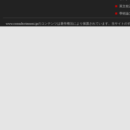
英文校
學術論
www.consultcrimsoni.jp
のコンテンツは著作権法により保護されています。当サイトのす
機械、印刷、コピー等）への複製、保存、翻訳はクリムゾンインタラクティブプライ